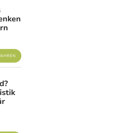
s
Mehr erfahren
senken
rn
FAHREN
d?
Mehr erfahren
stik
ür