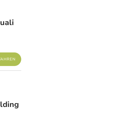
uali
FAHREN
Mehr erfahren
lding