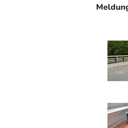
Meldung
©