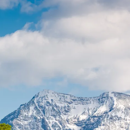
t & Verkehr
Tourismus
t im Kurpark
sverband
sförderung
ausbau
r
Carsharing