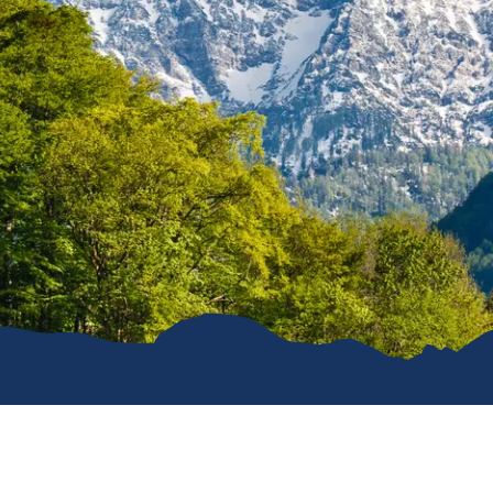
e
erwachung in
g