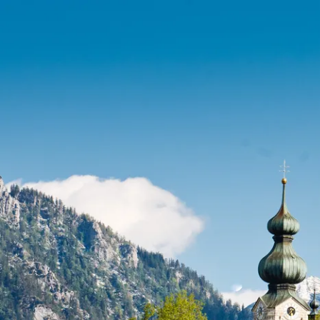
Port
Zahle
Wap
Gesc
Chro
Bürg
Ehre
Heim