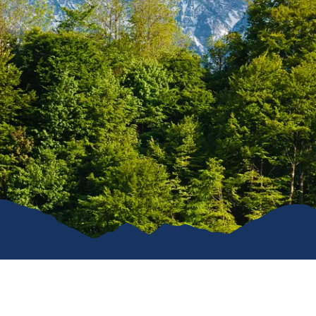
Karriere
Kommunal
Vereine
Verkehrsüb
Stiftung für unser Dorf
Ruhpoldin
Ver- & Entsorgung
Gemeindeanzeiger
Öffentliche WCs
Hunde