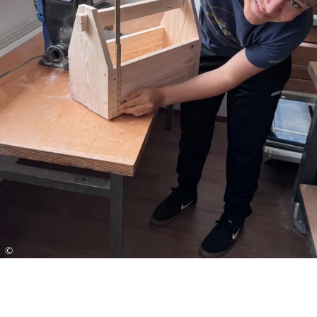
Die Prüflinge wurden in den letzten beiden
Schuljahren intensiv von Herrn Gstatter auf diese
Herausforderung vorbereitet.
Die angehenden Absolventen standen vor einer
anspruchsvollen Aufgabe: Zunächst erhielten sie
einen detaillierten Leittext, der die
Anforderungen an die Herstellung eines
Werkzeugkastens aus Holz genau definierte.
Anschließend ging es für die Schüler an die
Werkbank. Mit Präzision und handwerklichem
Geschick wurde gesägt, gebohrt und geschliffen,
um das vorgegebene Werkstück fachgerecht zu
fertigen. Hierbei waren nicht nur technisches
Verständnis, sondern auch sorgfältiges Arbeiten
©
und Ausdauer gefragt.
Nach der Fertigstellung des Werkstücks folgte
der zweite entscheidende Teil der Prüfung: die
Präsentation. Vor den Prüfern stellten die