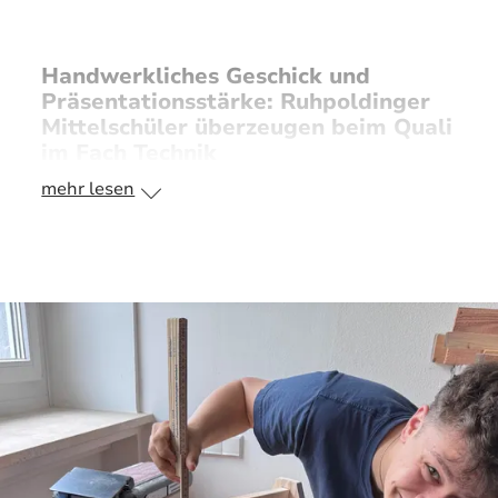
Handwerkliches Geschick und
Präsentationsstärke: Ruhpoldinger
Mittelschüler überzeugen beim Quali
im Fach Technik
mehr lesen
16 Schüler der Grund- und Mittelschule
Ruhpolding stellten ihr Können und ihre
Präsentationsfähigkeit im Rahmen ihrer
praktischen Prüfung für den qualifizierenden
Abschluss der Mittelschule (Quali) im
Wahlpflichtfach Technik unter Beweis. Die
Jugendlichen fertigten eigenständig
Werkzeugkästen aus Holz und präsentieren
anschließend ihre Arbeiten mit einer
reflektierenden Vorstellung.