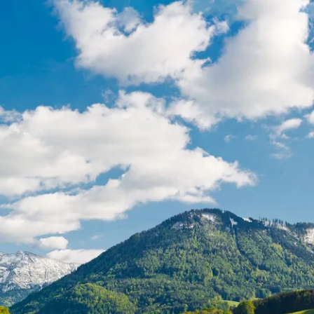
t & Verkehr
Tourismus
t im Kurpark
sverband
sförderung
ausbau
r
Carsharing