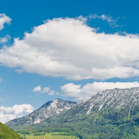
Port
Zahle
Wap
Gesc
Chro
Bürg
Ehre
Heim