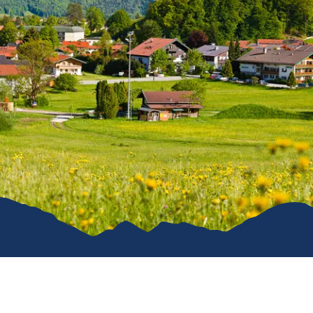
Karriere
Kommunal
Vereine
Verkehrsüb
Stiftung für unser Dorf
Ruhpoldin
Ver- & Entsorgung
Gemeindeanzeiger
Öffentliche WCs
Hunde