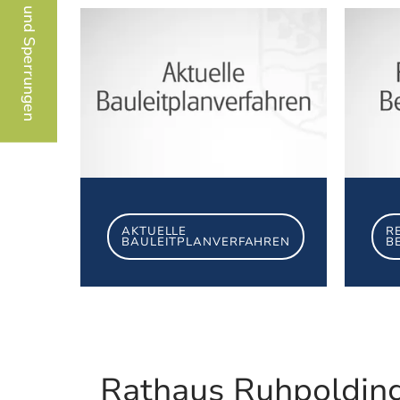
Baustellen und Sperrungen
Aktuelle Bauleitpla
AKTUELLE
R
BAULEITPLANVERFAHREN
B
Rathaus Ruhpoldin