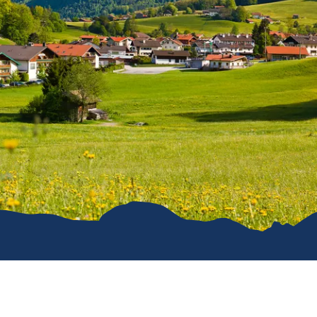
e
erwachung in
g