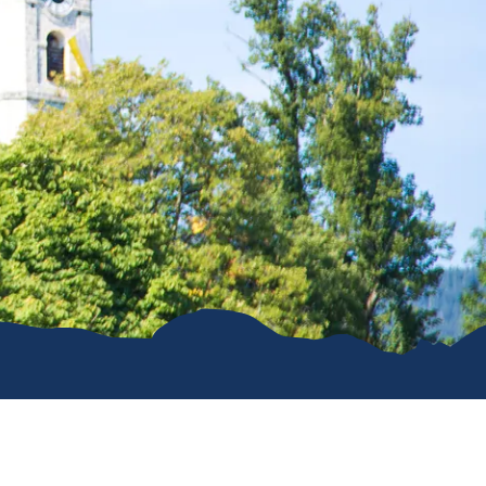
e
erwachung in
g