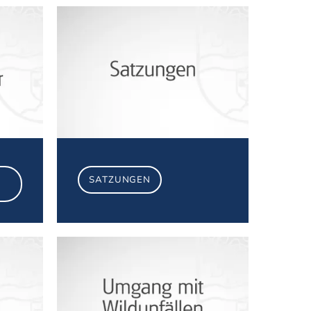
Formulare & Merkblätter
Satzungen
SATZUNGEN
Fundbüro
Wildunfälle