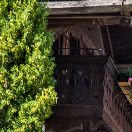
Port
Zahle
Wap
Gesc
Chro
Bürg
Ehre
Heim