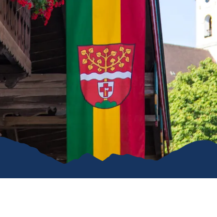
Karriere
Kommunal
Vereine
Verkehrsüb
Stiftung für unser Dorf
Ruhpoldin
Ver- & Entsorgung
Gemeindeanzeiger
Öffentliche WCs
Hunde