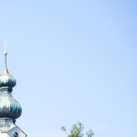
t & Verkehr
Tourismus
t im Kurpark
sverband
sförderung
ausbau
r
Carsharing