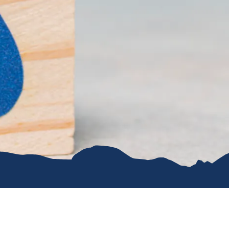
e
erwachung in
g