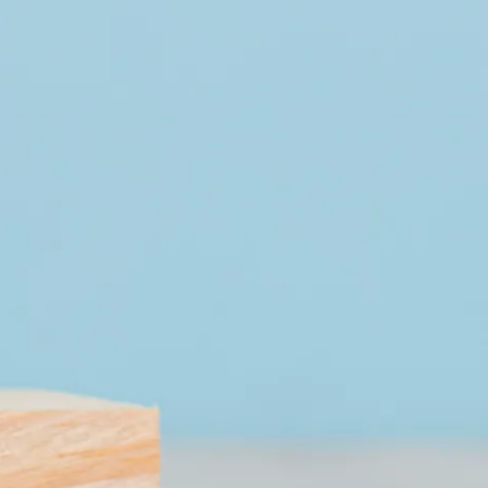
t & Verkehr
Tourismus
t im Kurpark
sverband
sförderung
ausbau
r
Carsharing