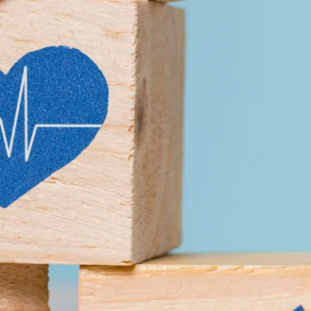
Port
Zahle
Wap
Gesc
Chro
Bürg
Ehre
Heim