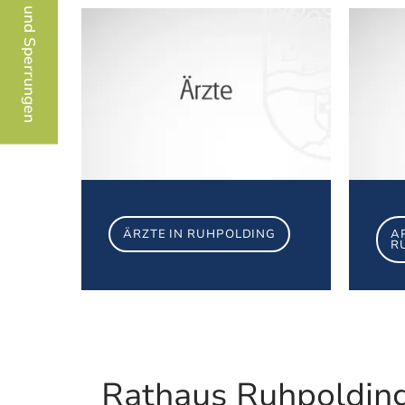
Baustellen und Sperrungen
Ärzte in Ruhpoldin
ÄRZTE IN RUHPOLDING
A
R
Rathaus Ruhpoldin