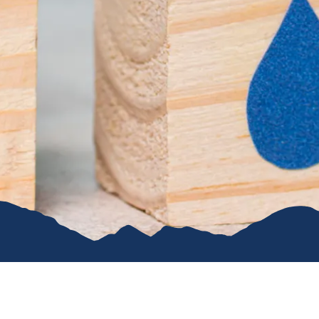
Karriere
Kommunal
Vereine
Verkehrsüb
Stiftung für unser Dorf
Ruhpoldin
Ver- & Entsorgung
Gemeindeanzeiger
Öffentliche WCs
Hunde