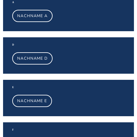
A
NACHNAME A
Na
D
NACHNAME D
Na
E
NACHNAME E
Na
F