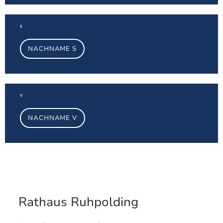
Na
S
NACHNAME S
Na
V
NACHNAME V
Rathaus Ruhpolding