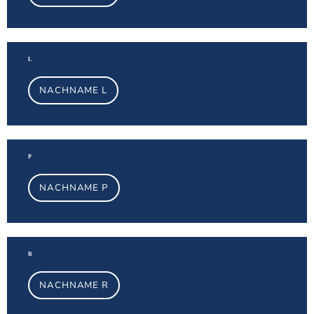
Na
L
NACHNAME L
Na
P
NACHNAME P
Na
R
NACHNAME R