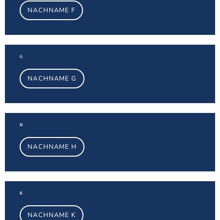
NACHNAME F
Na
G
NACHNAME G
Na
H
NACHNAME H
Na
K
NACHNAME K