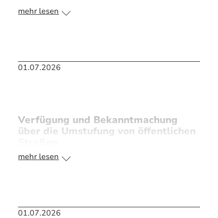
mehr lesen
II/86 Ötzweg in der Flur Steinberg
578/4, 574 T, 574/2, Gemarkung Ruhpolding
01.07.2026
>> PDF Bekanntmachung
Verfügung und Bekanntmachung
über die Umstufung von öffentlichen
Straßen
mehr lesen
II/88 - Kohlstattleitenweg in der Flur Steinberg
01.07.2026
>> PDF Bekanntmachung