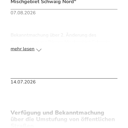
Mischgebiet Schwaig Nord"
07.08.2026
Bekanntmachung über 2. Änderung des
Bebauungsplans "Neues Mischgebiet Schwaig
Nord"
mehr lesen
>> PDF Bekanntmachung
14.07.2026
>> PDF Begründung
>> PDF Anlage
Verfügung und Bekanntmachung
über die Umstufung von öffentlichen
Straßen