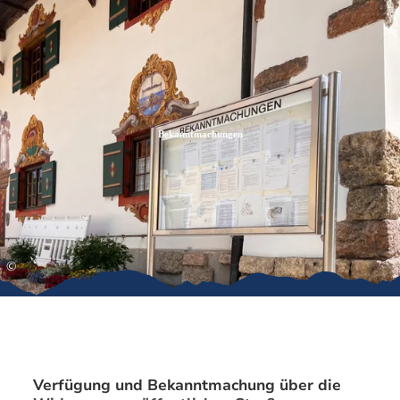
Zum
Zur
Zum
Inhalt
Suche
Footer
Bekanntmachungen
©
Verfügung und Bekanntmachung über die