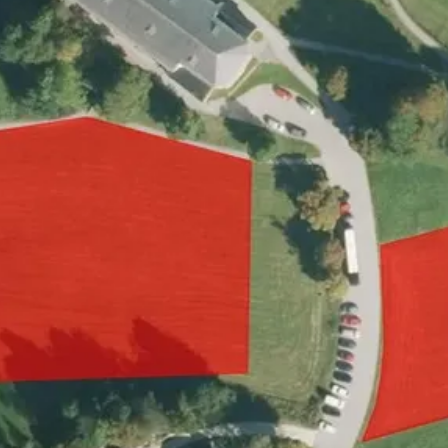
Bieterverfahrens zur Neuverpachtung aus.
Beschreibung des Pachtgegenstandes
- Lage: 83324 Ruhpolding
- Flurstücksnummer(n): 125, 106/16, Gem.
Ruhpolding
- Flächengröße Gesamt: 0,970 ha
- Nutzungsart: Grünland
- Aktueller Zustand: Die Fläche ist derzeit
abgemäht und wird frei von Rechten Dritter
übergeben.
Pachtkonditionen & Rahmenbedingungen
-
Bewirtschaftungsform: Konventionelle
Landwirtschaft nach den Regeln der guten
fachlichen Praxis.
- Pachtbeginn: 01.01.2027
- Pachtdauer: Festlaufzeit von 5 Jahren (Ende zum
31.12.2031).
Anforderungen an die Bieter