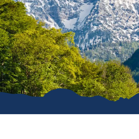
e
erwachung in
g