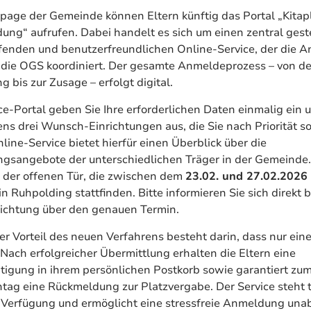
age der Gemeinde können Eltern künftig das Portal „Kitap
ng“ aufrufen. Dabei handelt es sich um einen zentral gest
fenden und benutzerfreundlichen Online-Service, der die 
 die OGS koordiniert. Der gesamte Anmeldeprozess – von de
 bis zur Zusage – erfolgt digital.
ce-Portal geben Sie Ihre erforderlichen Daten einmalig ein
ns drei Wunsch-Einrichtungen aus, die Sie nach Priorität so
line-Service bietet hierfür einen Überblick über die
gsangebote der unterschiedlichen Träger in der Gemeinde.
 der offenen Tür, die zwischen dem
23.02. und 27.02.2026
n Ruhpolding stattfinden. Bitte informieren Sie sich direkt b
richtung über den genauen Termin.
er Vorteil des neuen Verfahrens besteht darin, dass nur e
 Nach erfolgreicher Übermittlung erhalten die Eltern eine
igung in ihrem persönlichen Postkorb sowie garantiert zu
htag eine Rückmeldung zur Platzvergabe. Der Service steht 
 Verfügung und ermöglicht eine stressfreie Anmeldung una