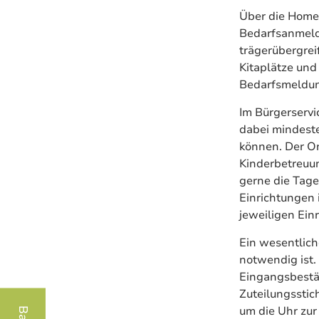
Über die Homep
Bedarfsanmeldu
trägerübergrei
Kitaplätze und
Bedarfsmeldung
Im Bürgerservi
dabei mindeste
können. Der On
Kinderbetreuun
gerne die Tage
Einrichtungen i
jeweiligen Ein
Ein wesentlich
notwendig ist.
Eingangsbestät
Zuteilungsstic
um die Uhr zur