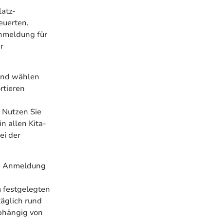
latz-
euerten,
Anmeldung für
r
 und wählen
rtieren
 Nutzen Sie
in allen Kita-
ei der
ine Anmeldung
m festgelegten
täglich rund
bhängig von