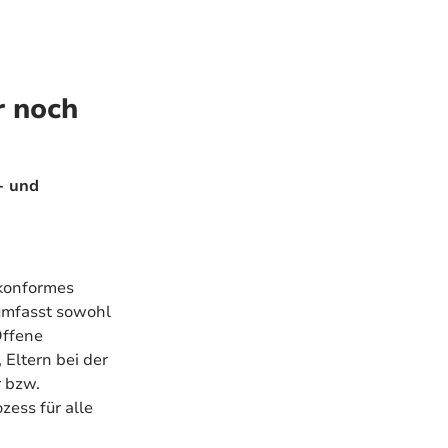
r noch
- und
konformes
umfasst sowohl
Offene
 Eltern bei der
 bzw.
ess für alle