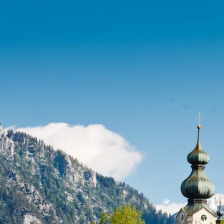
Port
Zahle
Wap
Gesc
Chro
Bürg
Ehre
Heim