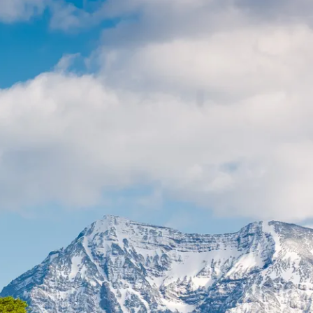
t & Verkehr
Tourismus
t im Kurpark
sverband
sförderung
ausbau
r
Carsharing