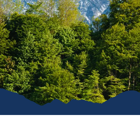
Karriere
Kommunal
Vereine
Verkehrsüb
Stiftung für unser Dorf
Ruhpoldin
Ver- & Entsorgung
Gemeindeanzeiger
Öffentliche WCs
Hunde