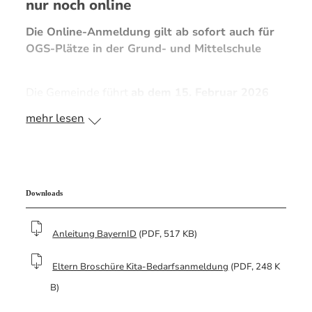
nur noch online
Die Online-Anmeldung gilt ab sofort auch für
OGS-Plätze in der Grund- und Mittelschule
Die Gemeinde führt
ab dem 15. Februar 2026
ein neues und datenschutzkonformes
mehr lesen
Onlineverfahren zur Bedarfsanmeldung für
Betreuungsplätze ein. Dieses umfasst sowohl die
Kindertageseinrichtungen im gesamten
Gemeindegebiet als auch die Offene
Ganztagsschule (OGS) der Grund- und
Downloads
Mittelschule Ruhpolding. Ziel ist es, Eltern bei
der Suche nach einem geeigneten
Anleitung BayernID
(PDF, 517 KB)
Betreuungsplatz für das kommende Kitajahr bzw.
Schuljahr ab September bestmöglich zu
Eltern Broschüre Kita-Bedarfsanmeldung
(PDF, 248 K
unterstützen und den Anmeldeprozess für alle
B)
Beteiligten transparenter und effizienter zu
gestalten.