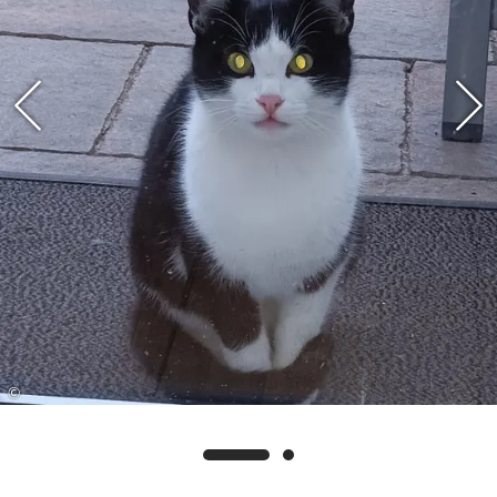
in die Region Thannhausen gekommen ist. Der
Kater wurde aufgenommen und wird gut
versorgt.
Da davon ausgegangen wird, dass er
ursprünglich aus dem Raum Traunstein stammt
und dort vermisst wird, wird der Besitzer
gebeten, sich direkt bei der Person unter 0151
56101569 zu melden.
©