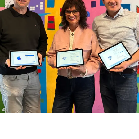
Unterricht im Einsatz, verbleiben in der Schule
und werden gezielt für bestimmte Themen und
Projekte genutzt. So kommen sie unter anderem
beim Lesescreening in den Grundschulklassen,
bei Internetrecherchen oder bei der Vorbereitung
von Referaten zum Einsatz. Die digitalen
Endgeräte ergänzen den Unterricht sinnvoll und
eröffnen neue pädagogische Möglichkeiten.
Besonders wertvoll sind die Tablets im Bereich
der Differenzierung in den sogenannten
„Deutschklassen“. „Deutschklassen“ sind
spezielle Schulklassen in Deutschland, die für
Kinder und Jugendliche eingerichtet werden, die
Deutsch als Zweitsprache lernen
und noch nicht
©
ausreichend Deutsch sprechen, um dem
normalen Unterricht folgen zu können. Mit den
Tablets kann jedes Kind auf seinem individuellen
Lernniveau arbeiten: Während einige