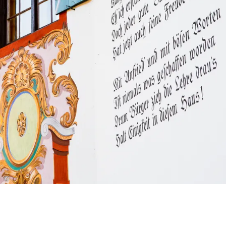
weiterträgt.
Was ist ein Ortsheimatpfleger?
Der Ortsheimatpfleger ist eine ehrenamtlich
tätige Person, die sich für die kulturelle Identität
und das historische Bewusstsein der Gemeinde
einsetzt. Zu den Aufgaben gehören z. B.:
die Pflege der Ortsgeschichte,
das Sammeln historischer Dokumente, Fotos und
Erzählungen,
die Unterstützung von Schulen, Vereinen und
Bürgern bei heimatkundlichen Fragen,
die Mitwirkung bei der Denkmalpflege und
©
die Förderung von Brauchtum und Tradition
Heimatpflege bedeutet heute nicht, in der
Vergangenheit zu verharren – sondern sie