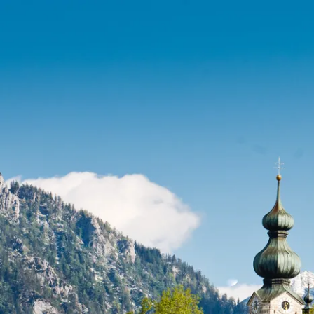
Port
Zahle
Wap
Gesc
Chro
Bürg
Ehre
Heim