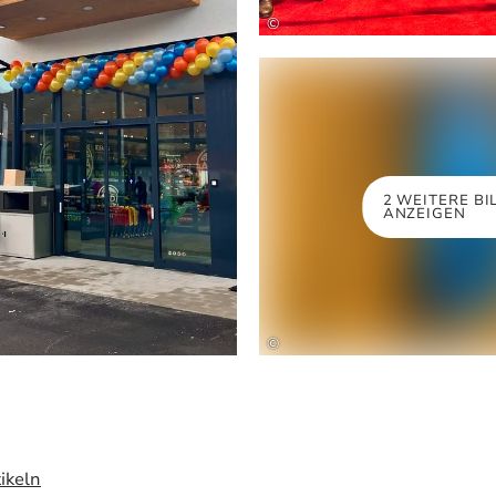
©
2 WEITERE BI
ANZEIGEN
©
ikeln