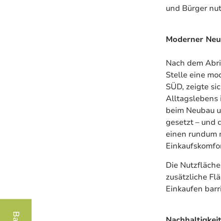
und Bürger nut
Moderner Ne
Nach dem Abri
Stelle eine mod
SÜD, zeigte sic
Alltagslebens 
beim Neubau un
gesetzt – und 
einen rundum 
Einkaufskomfor
Die Nutzfläche
zusätzliche Fl
Einkaufen barri
Nachhaltigkei