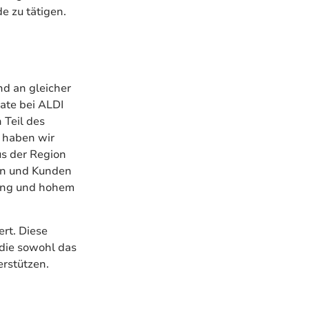
e zu tätigen.
d an gleicher
tate bei ALDI
 Teil des
d haben wir
us der Region
nen und Kunden
tung und hohem
rt. Diese
 die sowohl das
erstützen.