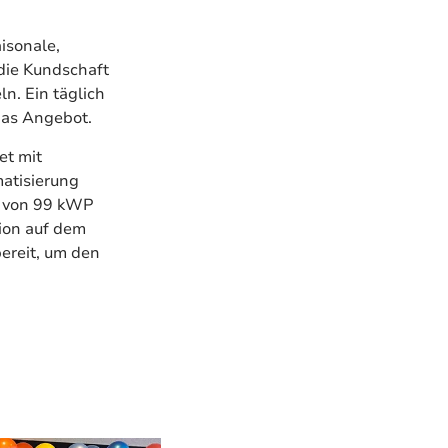
isonale,
die Kundschaft
n. Ein täglich
das Angebot.
et mit
matisierung
g von 99 kWP
ion auf dem
ereit, um den