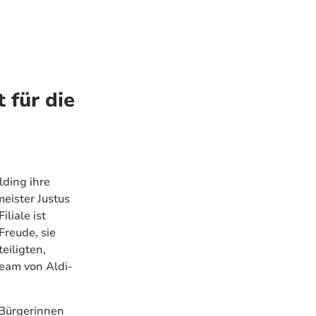
 für die
lding ihre
meister Justus
liale ist
Freude, sie
eiligten,
eam von Aldi-
 Bürgerinnen