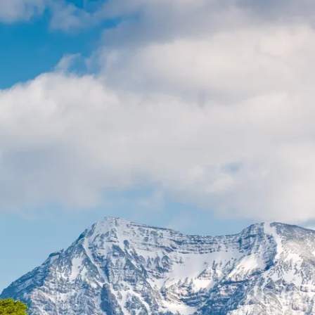
t & Verkehr
Tourismus
t im Kurpark
sverband
sförderung
ausbau
r
Carsharing