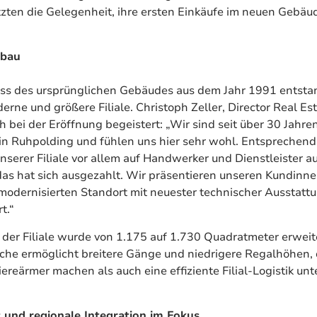
zten die Gelegenheit, ihre ersten Einkäufe im neuen Gebäud
ubau
ss des ursprünglichen Gebäudes aus dem Jahr 1991 entstan
erne und größere Filiale. Christoph Zeller, Director Real Es
h bei der Eröffnung begeistert: „Wir sind seit über 30 Jahren
in Ruhpolding und fühlen uns hier sehr wohl. Entsprechen
serer Filiale vor allem auf Handwerker und Dienstleister a
das hat sich ausgezahlt. Wir präsentieren unseren Kundin
modernisierten Standort mit neuester technischer Ausstat
t.“
 der Filiale wurde von 1.175 auf 1.730 Quadratmeter erweite
äche ermöglicht breitere Gänge und niedrigere Regalhöhen,
ereärmer machen als auch eine effiziente Filial-Logistik unt
t und regionale Integration im Fokus