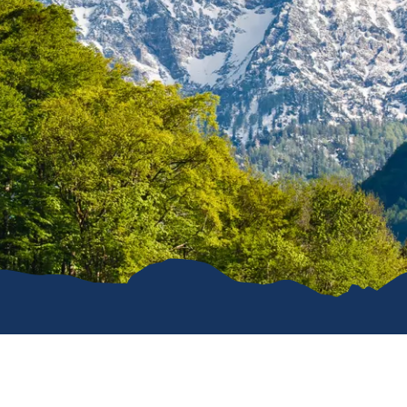
e
erwachung in
g