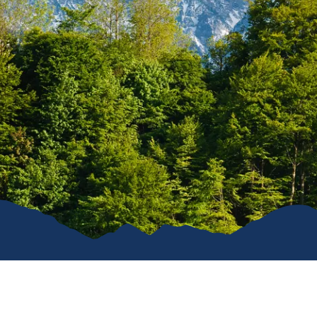
Karriere
Kommunal
Vereine
Verkehrsüb
Stiftung für unser Dorf
Ruhpoldin
Ver- & Entsorgung
Gemeindeanzeiger
Öffentliche WCs
Hunde