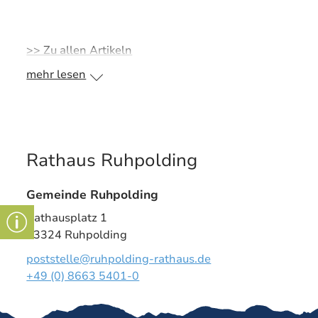
2025 vorgesehen und soll eine dauerhafte
Beleuchtung des Bereichs sicherstellen.
>> Zu allen Artikeln
Die mobile Solar-Straßenbeleuchtung stellt eine
pragmatische Zwischenlösung dar und eröffnet
mehr lesen
zugleich Perspektiven für den Einsatz mobiler
Beleuchtungssysteme in der Zukunft. Diese
könnten flexibel an weiteren Standorten
eingesetzt werden, an denen kurzfristig Bedarf
entsteht.
Rathaus Ruhpolding
Gemeinde Ruhpolding
Rathausplatz 1
83324 Ruhpolding
poststelle@ruhpolding-rathaus.de
+49 (0) 8663 5401-0