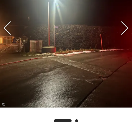
ermöglicht es der Gemeinde, schnell auf ähnliche
Problemstellen zu reagieren. Die Installation
erfolgte als Testlauf, um die Effizienz und
Funktionalität solcher Beleuchtungssysteme in
der Praxis zu überprüfen.
Tobias Schweiger von der Technischen
Bauabteilung betont: „Mit der mobilen Solar-
Straßenbeleuchtung können wir kurzfristig auf
Gefahrenstellen reagieren, ohne aufwendige
Vorbereitungen oder bauliche Maßnahmen
durchführen zu müssen. Dieses Projekt zeigt, wie
flexibel und effizient wir auf Herausforderungen
eingehen können.“
©
Langfristig ist eine fest installierte
Straßenlaterne geplant, die bereits bei den
Bayernwerken in Auftrag gegeben wurde. Die
Installation dieser Leuchte ist für das Frühjahr