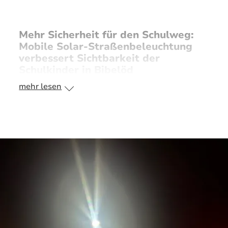
Mehr Sicherheit für den Schulweg:
Mobile Solar-Straßenbeleuchtung
verbessert Sichtbarkeit der
Schulkinder in Bibelöd
mehr lesen
Der Bauhof der Gemeinde hat in Bibelöd eine
Solar-Straßenbeleuchtung installiert. Anlass für
diese Maßnahme war die unzureichende
Beleuchtung eines Kurvenabschnitts des
Schulwegs.
Um kurzfristig Abhilfe zu schaffen, wurde eine
mobile Solar-Straßenbeleuchtung aufgestellt.
Diese Lösung bietet den Vorteil, unabhängig von
einem festen Stromanschluss betrieben werden
zu können. Damit ist sie flexibel einsetzbar und