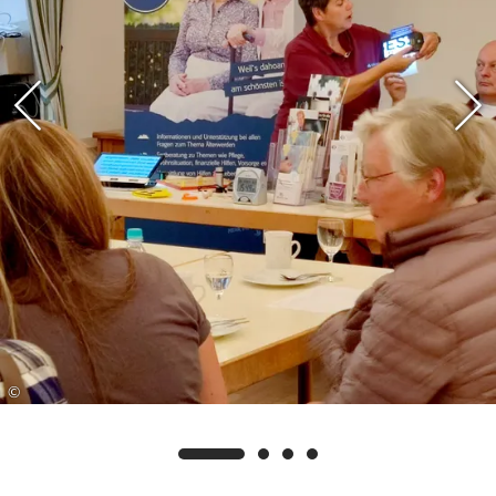
Angehörige richtete.
Der BBSB war mit zwei Referentinnen vor Ort:
Brigitte Lindmeier, Bezirksgruppenleiterin u.
Blinden- und Sehbehindertenberaterin und Frau
Ingrid Lischke, Blinden- und
Sehbehindertenberaterin für die Landkreise
Traunstein und Berchtesgadener Land, beide
selbst seheingeschränkt, berichteten
eindrücklich aus eigener Erfahrung. Sie
vermittelten nicht nur fundiertes Fachwissen
über verschiedene Augenerkrankungen, sondern
gaben auch praktische Einblicke in das Leben mit
eingeschränktem Sehvermögen. Durch ihren
eigenen Umgang mit Sehverlust konnten die
©
Referentinnen authentisch informieren und den
Betroffenen Mut machen.
Ein besonderes Augenmerk lag auf den
vorgestellten Hilfsmitteln: So konnten die