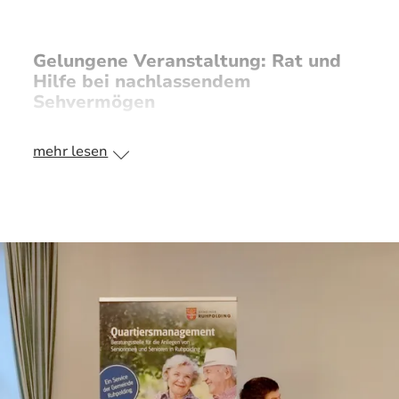
Gelungene Veranstaltung: Rat und
Hilfe bei nachlassendem
Sehvermögen
mehr lesen
Am 15. Mai fand in der Alten Schule in
Ruhpolding eine gut besuchte und informative
Veranstaltung zum Thema Sehverlust statt. Unter
dem Titel „Wenn die Augen schwächer werden –
Rat und Hilfe bei Sehverlust!“ hatten das
Quartiersmanagement Ruhpolding und die
Beratungsstelle
Blickpunkt Auge
des
Bayerischen Blinden- und
Sehbehindertenbundes (BBSB) e. V. zu einem
Themennachmittag eingeladen, der sich an
sehbeeinträchtigte Menschen und deren