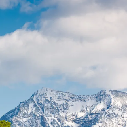
t & Verkehr
Tourismus
t im Kurpark
sverband
sförderung
ausbau
r
Carsharing