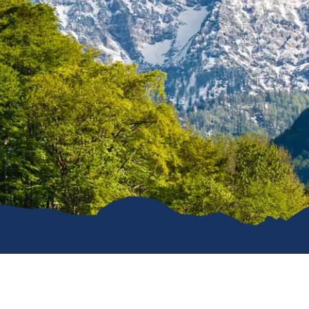
e
erwachung in
g