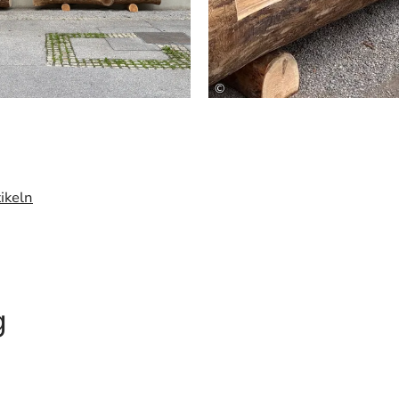
©
ikeln
g