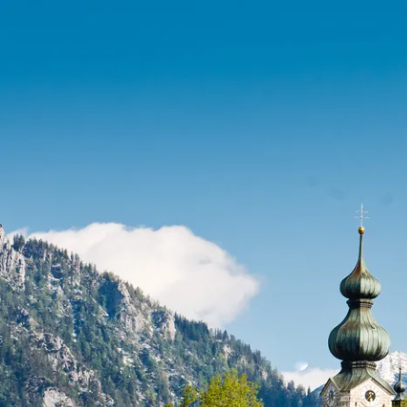
Port
Zahle
Wap
Gesc
Chro
Bürg
Ehre
Heim