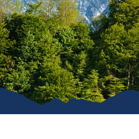
Karriere
Kommunal
Vereine
Verkehrsüb
Stiftung für unser Dorf
Ruhpoldin
Ver- & Entsorgung
Gemeindeanzeiger
Öffentliche WCs
Hunde