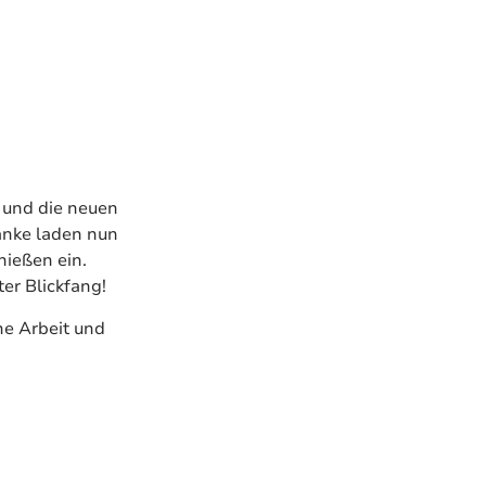
 und die neuen
bänke laden nun
ießen ein.
er Blickfang!
ne Arbeit und