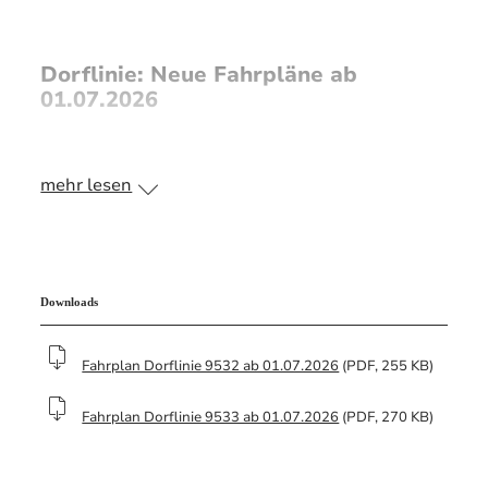
Dorflinie: Neue Fahrpläne ab
01.07.2026
Mit der Einführung des Bedarfverkehrs DORLI
mehr lesen
zum 01.07.2026 ändern sich auch die Fahrzeiten
der Dorflinien 9532 und 9533. Diese verkehren
künftig nur noch am Vormittag.
Für Fahrten außerhalb dieser Zeiten steht Ihnen
Downloads
ab sofort der Bedarfverkehr DORLI zur
Verfügung.
Fahrplan Dorflinie 9532 ab 01.07.2026
(PDF, 255 KB)
>> Weitere Infos zum neuen
Bedarfsverkehr
Fahrplan Dorflinie 9533 ab 01.07.2026
(PDF, 270 KB)
DORLI