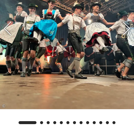
Leistungen der deutschen Biathleten, allen voran
unsere Ruhpoldinger Franziska Preuß und Philipp
Nawrath. Preuß glänzte mit einem zweiten Platz
im Einzel und Massenstart sowie einem Sieg in
der Staffel. Nawrath sicherte sich einen starken
dritten Platz in der Staffel. Herzlichen
Glückwunsch an unsere Athleten für diese
herausragenden Leistungen!
Die Eröffnungsfeier im Championspark war ein
gelungener Auftakt. Der feierliche Einzug der
Nationen, eingerahmt von eindrucksvollen
Tanzdarbietungen, setzte den Ton für ein Event
voller Spannung und Emotionen. Der
Championspark verwandelte sich dabei in eine
©
wahre Partymeile, die während der gesamten
Woche für ausgelassene Stimmung sorgte. Auch
die Siegerehrungen fanden dort statt, was den
Park zum zentralen Treffpunkt für Athleten, Fans