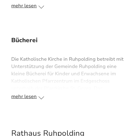
mehr lesen
Bücherei
Die Katholische Kirche in Ruhpolding betreibt mit
Unterstützung der Gemeinde Ruhpolding eine
kleine Bücherei für Kinder und Erwachsene im
Katholischen Pfarrzentrum im Erdgeschoss
unterhalb der Pfarrkirche St. Georg. Das
Ausleihen ist kostenlos!
mehr lesen
>> Infos zu
Öffnungszeiten
Rathaus Ruhpolding