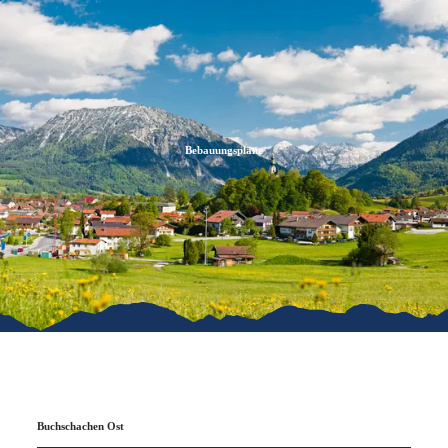
Zum
Zur
Zum
Inhalt
Suche
Footer
Bebauungspläne
Buchschachen Ost