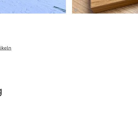
©
ikeln
g