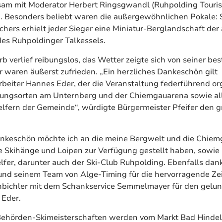
sam mit Moderator Herbert Ringsgwandl (Ruhpolding Touri
 Besonders beliebt waren die außergewöhnlichen Pokale: S
chers erhielt jeder Sieger eine Miniatur-Berglandschaft de
des Ruhpoldinger Talkessels.
 verlief reibungslos, das Wetter zeigte sich von seiner bes
r waren äußerst zufrieden. „Ein herzliches Dankeschön gilt
eiter Hannes Eder, der die Veranstaltung federführend org
tungsorten am Unternberg und der Chiemgauarena sowie al
lfern der Gemeinde“, würdigte Bürgermeister Pfeifer den g
ankeschön möchte ich an die meine Bergwelt und die Chie
hre Skihänge und Loipen zur Verfügung gestellt haben, sowie 
elfer, darunter auch der Ski-Club Ruhpolding. Ebenfalls dan
nd seinem Team von Alge-Timing für die hervorragende Z
nbichler mit dem Schankservice Semmelmayer für den gelu
 Eder.
Behörden-Skimeisterschaften werden vom Markt Bad Hindel