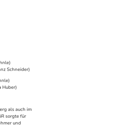
Ehnle)
anz Schneider)
hnle)
a Huber)
rg als auch im
R sorgte für
nehmer und