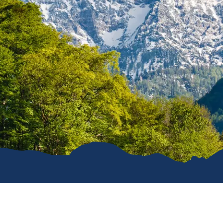
e
erwachung in
g