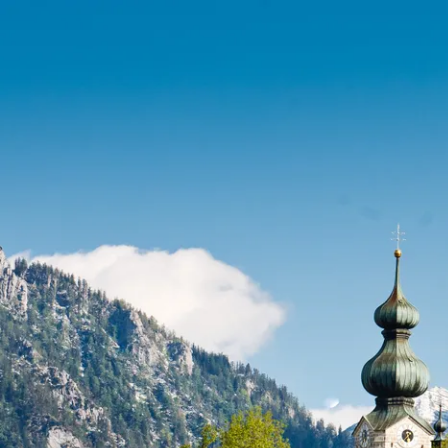
Port
Zahle
Wap
Gesc
Chro
Bürg
Ehre
Heim