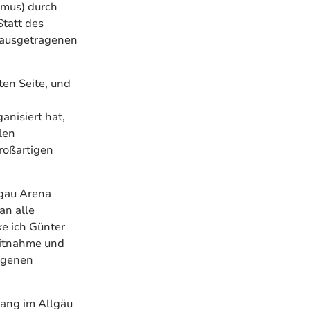
smus) durch
tatt des
r ausgetragenen
ten Seite, und
anisiert hat,
len
roßartigen
mgau Arena
an alle
ke ich Günter
eitnahme und
ngenen
ang im Allgäu