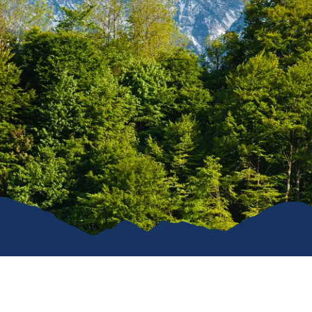
Karriere
Kommunal
Vereine
Verkehrsüb
Stiftung für unser Dorf
Ruhpoldin
Ver- & Entsorgung
Gemeindeanzeiger
Öffentliche WCs
Hunde