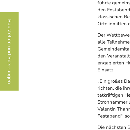
führte gemein
den Festabend.
klassischen Be
Baustellen und Sperrungen
Orte inmitten 
Der Wettbewerb
alle Teilnehme
Gemeindemitarb
den Veranstal
engagierten He
Einsatz.
„Ein großes D
richten, die i
tatkräftigen H
Strohhammer u
Valentin Than
Festabend“, so
Die nächsten 