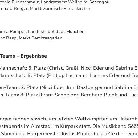
tonia Eirenschmalz, Landratsamt Weilheim-Schongau
rnhard Berger, Markt Garmisch-Partenkirchen
rina Pomper, Landeshauptstadt München
anz Rasp, Markt Berchtesgaden
Teams – Ergebnisse
Mannschaft
:
5. Platz (Christl Graßl, Nicci Eder und Sabrina 
Mannschaft
:
9. Platz (Philipp Hermann, Hannes Eder und Fr
en-Team
:
2. Platz (Nicci Eder, Irmi Daxlberger und Sabrina E
en-Team
:
8. Platz (Franz Schneider, Bernhard Plenk und Luc
ungen fanden sowohl am letzten Wettkampftag am Unternbe
tabends im Almstadl im Kurpark statt. Die Musikband Sööö
Stimmung. Bürgermeister Justus Pfeifer begrüßte die Teil