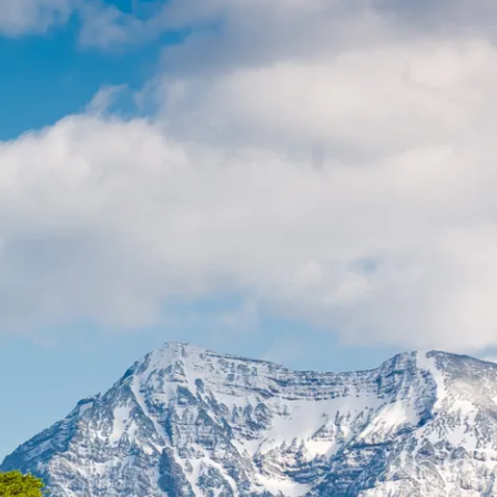
t & Verkehr
Tourismus
t im Kurpark
sverband
sförderung
ausbau
r
Carsharing