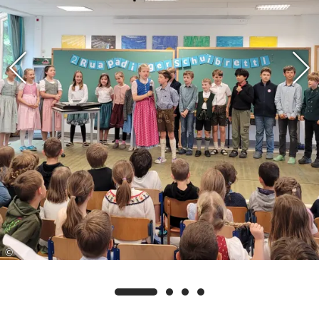
hatten.
Mit narrisch vui Freid, Herzblut und an kloana
bissal Lampnfieba hoaßts aa naxts Joar wieda:
„Auf geht´s zum Ruhpoldinger Schuibrettl!“
©