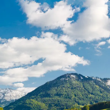
t & Verkehr
Tourismus
t im Kurpark
sverband
sförderung
esn Süd
ausbau
r
Carsharing