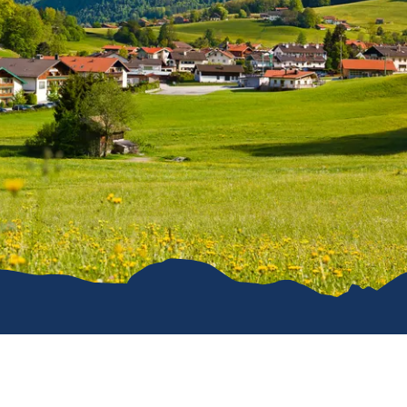
e
erwachung in
g