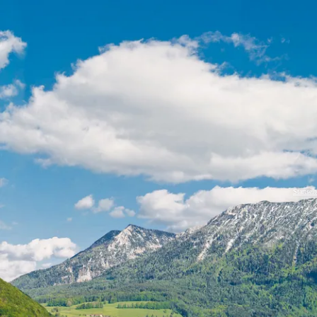
Port
Zahle
Wap
Gesc
Startseit
Chro
Bürg
Ehre
Heim