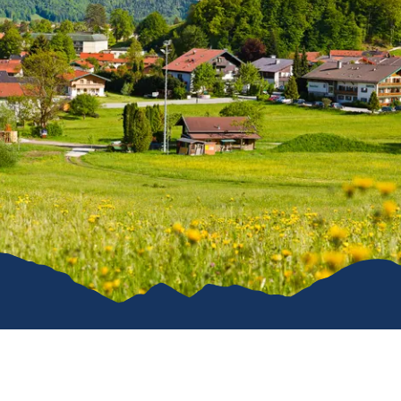
Karriere
Kommunal
Vereine
Verkehrsüb
Stiftung für unser Dorf
Ruhpoldin
Ver- & Entsorgung
Gemeindeanzeiger
Öffentliche WCs
Hunde