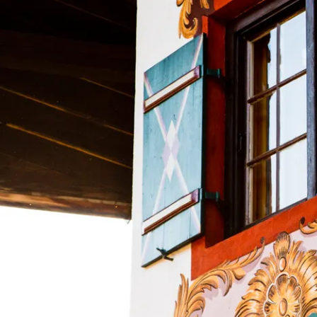
Port
Zahle
Wap
Gesc
Chro
Bürg
Ehre
Heim