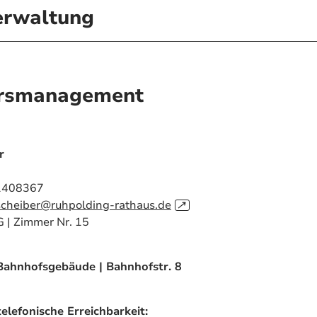
erwaltung
ersmanagement
r
51408367
.scheiber@ruhpolding-rathaus.de
↗
G | Zimmer Nr. 15
Bahnhofsgebäude | Bahnhofstr. 8
elefonische Erreichbarkeit: