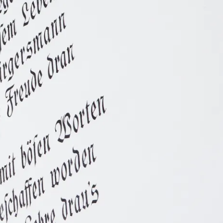
t & Verkehr
Tourismus
t im Kurpark
sverband
sförderung
ausbau
r
Carsharing