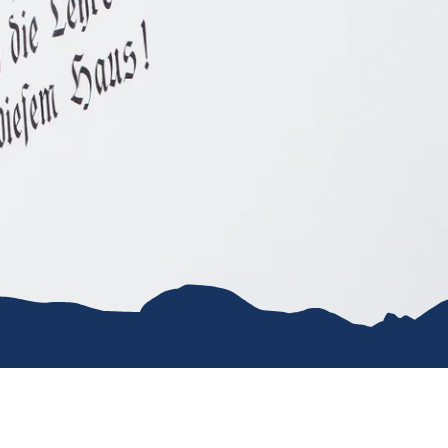
e
erwachung in
g