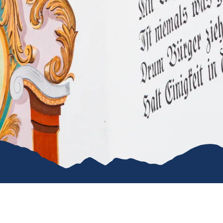
Karriere
Kommunal
Vereine
Verkehrsüb
Stiftung für unser Dorf
Ruhpoldin
Ver- & Entsorgung
Gemeindeanzeiger
Öffentliche WCs
Hunde