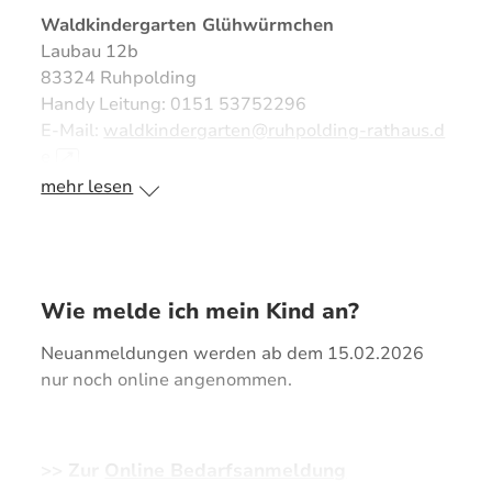
Waldkindergarten Glühwürmchen
Laubau 12b
83324 Ruhpolding
Handy Leitung: 0151 53752296
E-Mail:
waldkindergarten@ruhpolding-rathaus.d
e
↗
mehr lesen
Ansprechpartner:
Frau Sabine Öttl (Leitung)
Wie melde ich mein Kind an?
Neuanmeldungen werden ab dem 15.02.2026
nur noch online angenommen.
>> Zur
Online Bedarfsanmeldung