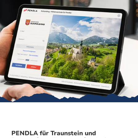
Zum
Zur
Zum
Inhalt
Suche
Footer
PENDLA
PENDLA für Traunstein und