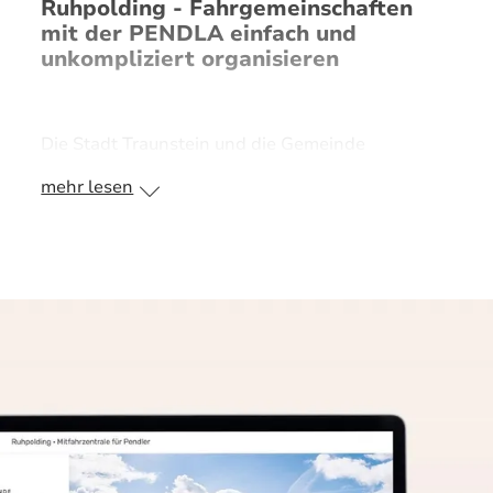
Ruhpolding - Fahrgemeinschaften
mit der PENDLA einfach und
unkompliziert organisieren
Die Stadt Traunstein und die Gemeinde
Ruhpolding haben am 18. April 2023 im
mehr lesen
Traunsteiner Rathaus gemeinsam die
Mitfahrplattform PENDLA vorgestellt. Laut
Pendleratlas 2021 pendeln täglich rund 600
Menschen von Ruhpolding in die Stadt
Traunstein und etwa 130 Personen von
Traunstein nach Ruhpolding. Das große Problem
dabei: Die große Mehrheit der Pendler fährt mit
dem Auto zur Arbeit und das meistens allein. Das
kommunale Netzwerk für Pendler erweitert das
Mobilitätsangebot um ein Mitfahrportal, das aktiv
und nachhaltig Fahrgemeinschaften ermöglicht.
„Mit PENDLA schlagen wir einen