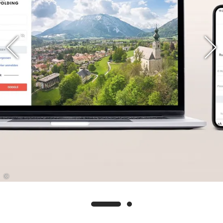
zukunftsfähigen Weg ein, um neben Bus und
Bahn weitere Alternativen im Individualverkehr
für die Bürger zu bieten. Das Netzwerk ist bereits
deutschlandweit aktiv, im Landkreis Traunstein
sind wir mit der Großen Kreisstadt Vorreiter und
hoffen, dass bald weitere Gemeinden und Städte
mitmachen“, erläutert Ruhpoldings
Bürgermeister Justus Pfeifer. „Gerade in unserer
heutigen digitalen Welt ist so viel möglich. Sich
als Pendler mithilfe einer Plattform so einfach
und unkompliziert zusammenzuschließen, ist ein
Gewinn und ein wichtiger Schritt hin zu einer
Verbesserung im Individualverkehr“, begrüßt
Traunsteins Oberbürgermeister Dr. Christian
Hümmer das Pilotprojekt.
©
Großes Potential sieht Hans Peter-Weiß,
Geschäftsführer Stadtmarketing Traunstein
GmbH, bei den Unternehmen in der Region: